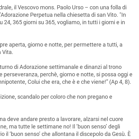
rale, il Vescovo mons. Paolo Urso – con una folla di
l’Adorazione Perpetua nella chiesetta di san Vito. "In
4, 365 giorni su 365, vogliamo, in tutti i giorni e in
e aperta, giorno e notte, per permettere a tutti, a
 Vita.
 turno di Adorazione settimanale e dinanzi al trono
 e perseveranza, perchè, giorno e notte, si possa oggi e
nipotente, Colui che era, che è e che viene!” (Ap 4, 8).
izione, scandalo per coloro che non pregano e
ina deve andare presto a lavorare, alzarsi nel cuore
ne, ma tutte le settimane no! Il ‘buon senso’ degli
o il ‘buon senso’ che allontana il discepolo da Gesù. È