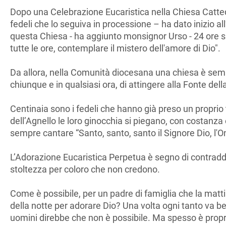
Dopo una Celebrazione Eucaristica nella Chiesa Catted
fedeli che lo seguiva in processione – ha dato inizio al
questa Chiesa - ha aggiunto monsignor Urso - 24 ore su 2
tutte le ore, contemplare il mistero dell'amore di Dio".
Da allora, nella Comunità diocesana una chiesa è sempr
chiunque e in qualsiasi ora, di attingere alla Fonte della
Centinaia sono i fedeli che hanno già preso un proprio
dell’Agnello le loro ginocchia si piegano, con costanza
sempre cantare “Santo, santo, santo il Signore Dio, l'On
L’Adorazione Eucaristica Perpetua è segno di contradd
stoltezza per coloro che non credono.
Come è possibile, per un padre di famiglia che la matt
della notte per adorare Dio? Una volta ogni tanto va be
uomini direbbe che non è possibile. Ma spesso è propri