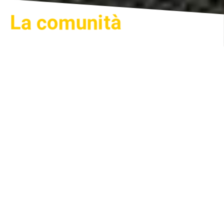
La comunità
La comunità è dono di Dio. Non
può nascere senza essere un suo
progetto. Non può esistere se Lui
non la tiene in vita con il suo
amore e la sua presenza.
(Tumino S.,
Rifletti
, pag. 151)
Questo scriveva padre Salvatore alcuni anni dopo
aver iniziato la fondazione della comunità; aveva
capito che il Signore aveva posto nel suo cuore
questa chiamata perché la comunità fosse una Sua
risposta a un bisogno specifico del mondo e della