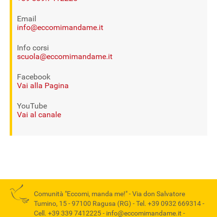
Email
info@eccomimandame.it
Info corsi
scuola@eccomimandame.it
Facebook
Vai alla Pagina
YouTube
Vai al canale
Comunità "Eccomi, manda me!" -
Via don Salvatore
Tumino, 15 - 97100 Ragusa (RG)
- Tel.
+39 0932 669314
-
Cell.
+39 339 7412225
-
info@eccomimandame.it
-