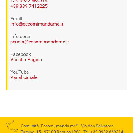
+39 0932.669314
+39 339.7412225
Email
info@eccomimandame.it
Info corsi
scuola@eccomimandame.it
Facebook
Vai alla Pagina
YouTube
Vai al canale
Comunità "Eccomi, manda me!" -
Via don Salvatore
Tumino, 15 - 97100 Ragusa (RG)
- Tel.
+39 0932 669314
-