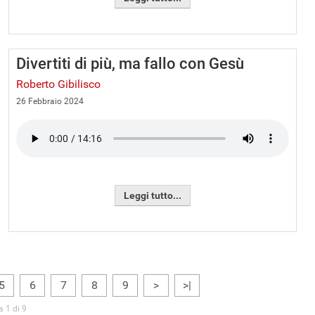
Divertiti di più, ma fallo con Gesù
Roberto Gibilisco
26 Febbraio 2024
Leggi tutto...
5
6
7
8
9
>
>|
 1 di 9