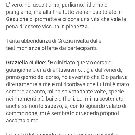
E’ vero: noi ascoltiamo, parliamo, ridiamo e
piangiamo, ma alla fine tutto viene ricapitolato in
Gesù che ci promette e ci dona una vita che vale la
pena di essere vissuta in pienezza.
Tanta abbondanza di Grazia risalta dalle
testimonianze offerte dai partecipanti.
Graziella
ci
dice:
“
Ho iniziato questo corso di
guarigione piena di entusiasmo... già dal venerdì,
primo giorno del corso, ho avvertito che Dio parlava
direttamente a me e mi ricordava che Lui mi è stato
sempre accanto, mi ha salvata tante volte, specie
nei momenti più bui e difficili. Lui mi ha sostenuta
anche se non lo sapevo, e, con lo sguardo velato di
commozione, mi è sembrato di vederlo proprio lì
accanto a me.
La notte del secondo giorno di corso mi sveglio -